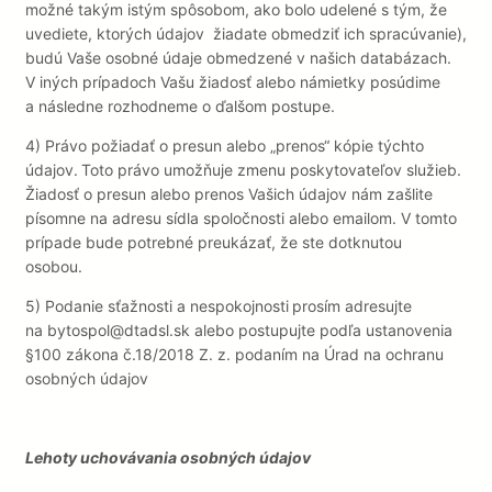
možné takým istým spôsobom, ako bolo udelené s tým, že
uvediete, ktorých údajov žiadate obmedziť ich spracúvanie),
budú Vaše osobné údaje obmedzené v našich databázach.
V iných prípadoch Vašu žiadosť alebo námietky posúdime
a následne rozhodneme o ďalšom postupe.
4) Právo požiadať o presun alebo „prenos“ kópie týchto
údajov.
Toto právo umožňuje zmenu poskytovateľov služieb.
Žiadosť o presun alebo prenos Vašich údajov nám zašlite
písomne na adresu sídla spoločnosti alebo emailom. V tomto
prípade bude potrebné preukázať, že ste dotknutou
osobou.
5) Podanie sťažnosti a nespokojnosti
prosím adresujte
na bytospol@dtadsl.sk alebo postupujte podľa ustanovenia
§100 zákona č.18/2018 Z. z. podaním na Úrad na ochranu
osobných údajov
Lehoty uchovávania osobných údajov