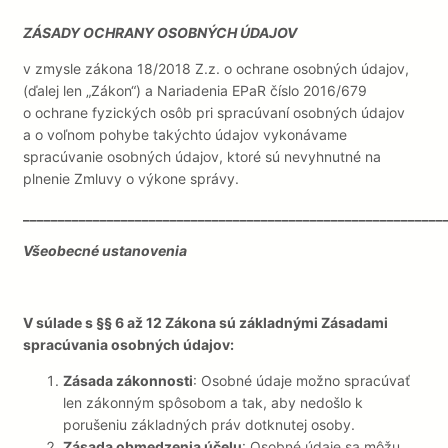
Prejsť
ZÁSADY OCHRANY OSOBNÝCH ÚDAJOV
na
obsah
v zmysle zákona 18/2018 Z.z. o ochrane osobných údajov,
(ďalej len „Zákon“) a Nariadenia EPaR číslo 2016/679
o ochrane fyzických osôb pri spracúvaní osobných údajov
a o voľnom pohybe takýchto údajov vykonávame
spracúvanie osobných údajov, ktoré sú nevyhnutné na
plnenie Zmluvy o výkone správy.
____________________________________________________________
Všeobecné ustanovenia
V súlade s §§ 6 až 12 Zákona sú základnými Zásadami
spracúvania osobných údajov:
Zásada zákonnosti
: Osobné údaje možno spracúvať
len zákonným spôsobom a tak, aby nedošlo k
porušeniu základných práv dotknutej osoby.
Zásada obmedzenia účelu
: Osobné údaje sa môžu