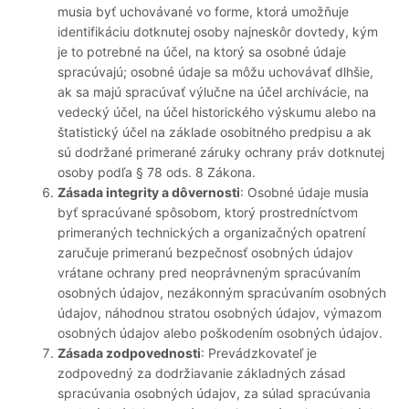
musia byť uchovávané vo forme, ktorá umožňuje
identifikáciu dotknutej osoby najneskôr dovtedy, kým
je to potrebné na účel, na ktorý sa osobné údaje
spracúvajú; osobné údaje sa môžu uchovávať dlhšie,
ak sa majú spracúvať výlučne na účel archivácie, na
vedecký účel, na účel historického výskumu alebo na
štatistický účel na základe osobitného predpisu a ak
sú dodržané primerané záruky ochrany práv dotknutej
osoby podľa § 78 ods. 8 Zákona.
Zásada integrity a dôvernosti
: Osobné údaje musia
byť spracúvané spôsobom, ktorý prostredníctvom
primeraných technických a organizačných opatrení
zaručuje primeranú bezpečnosť osobných údajov
vrátane ochrany pred neoprávneným spracúvaním
osobných údajov, nezákonným spracúvaním osobných
údajov, náhodnou stratou osobných údajov, výmazom
osobných údajov alebo poškodením osobných údajov.
Zásada zodpovednosti
: Prevádzkovateľ je
zodpovedný za dodržiavanie základných zásad
spracúvania osobných údajov, za súlad spracúvania