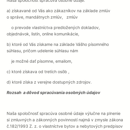
Naša spoločnosť spracúva osobné údaje:
a)
získavané od Vás ako zákazníkov na základe zmlúv
o správe, mandátnych zmlúv,
zmlúv
o prevode vlastníctva predložených dokladov,
objednávok, listín, online komunikácie,
b)
ktoré od Vás získame na základe Vášho písomného
súhlasu, pričom udelenie súhlasu nám
je možné dať písomne, emailom,
c)
ktoré získava od tretích osôb ,
d)
ktoré získa z verejne dostupných zdrojov.
Rozsah a dôvod spracúvania osobných údajov
Naša spoločnosť spracúva osobné údaje výlučne na plnenie
si zmluvných a zákonných povinností najmä v zmysle zákona
č.182/1993 Z. z. o vlastníctve bytov a nebytových predpisov