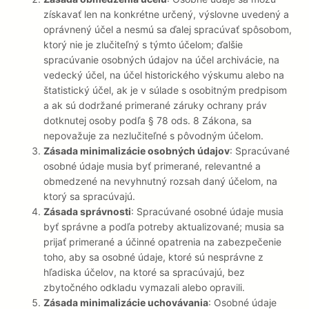
získavať len na konkrétne určený, výslovne uvedený a
oprávnený účel a nesmú sa ďalej spracúvať spôsobom,
ktorý nie je zlučiteľný s týmto účelom; ďalšie
spracúvanie osobných údajov na účel archivácie, na
vedecký účel, na účel historického výskumu alebo na
štatistický účel, ak je v súlade s osobitným predpisom
a ak sú dodržané primerané záruky ochrany práv
dotknutej osoby podľa § 78 ods. 8 Zákona, sa
nepovažuje za nezlučiteľné s pôvodným účelom.
Zásada minimalizácie osobných údajov
: Spracúvané
osobné údaje musia byť primerané, relevantné a
obmedzené na nevyhnutný rozsah daný účelom, na
ktorý sa spracúvajú.
Zásada správnosti
: Spracúvané osobné údaje musia
byť správne a podľa potreby aktualizované; musia sa
prijať primerané a účinné opatrenia na zabezpečenie
toho, aby sa osobné údaje, ktoré sú nesprávne z
hľadiska účelov, na ktoré sa spracúvajú, bez
zbytočného odkladu vymazali alebo opravili.
Zásada minimalizácie uchovávania
: Osobné údaje